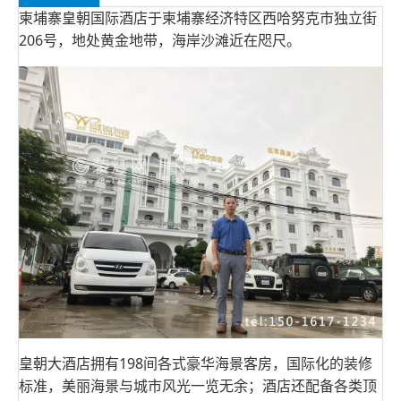
柬埔寨皇朝国际酒店于柬埔寨经济特区西哈努克市独立街
206号，地处黄金地带，海岸沙滩近在咫尺。
皇朝大酒店拥有198间各式豪华海景客房，国际化的装修
标准，美丽海景与城市风光一览无余；酒店还配备各类顶