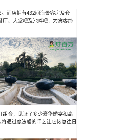
。酒店拥有432间海景客房及套
餐厅、大堂吧及池畔吧，为宾客缔
晶灯组合，见证了多少豪华婚宴和高
队将通过魔法般的手艺让它恢复往日