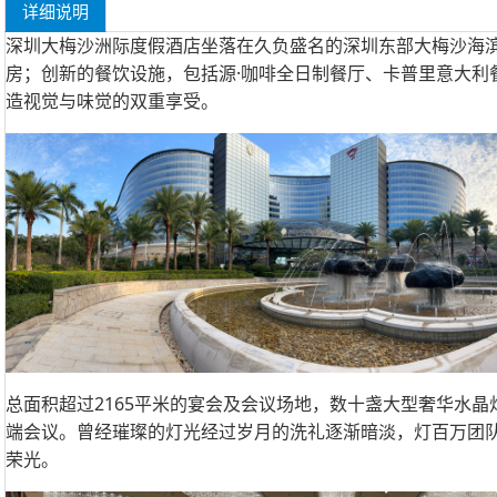
详细说明
深圳大梅沙洲际度假酒店坐落在久负盛名的深圳东部大梅沙海滨
房；创新的餐饮设施，包括源·咖啡全日制餐厅、卡普里意大利
造视觉与味觉的双重享受。
总面积超过2165平米的宴会及会议场地，数十盏大型奢华水
端会议。曾经璀璨的灯光经过岁月的洗礼逐渐暗淡，灯百万团
荣光。