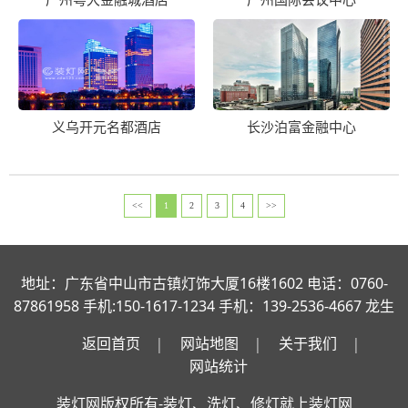
义乌开元名都酒店
长沙泊富金融中心
<<
1
2
3
4
>>
地址：广东省中山市古镇灯饰大厦16楼1602 电话：0760-
87861958 手机:150-1617-1234 手机：139-2536-4667 龙生
返回首页
网站地图
关于我们
网站统计
装灯网
版权所有-装灯、洗灯、修灯就上装灯网