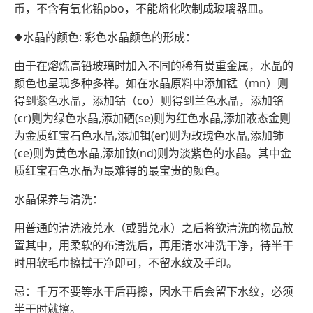
币，不含有氧化铅pbo，不能熔化吹制成玻璃器皿。
◆水晶的颜色: 彩色水晶颜色的形成：
由于在熔炼高铅玻璃时加入不同的稀有贵重金属，水晶的
颜色也呈现多种多样。如在水晶原料中添加锰（mn）则
得到紫色水晶，添加钴（co）则得到兰色水晶，添加铬
(cr)则为绿色水晶,添加硒(se)则为红色水晶,添加液态金则
为金质红宝石色水晶,添加铒(er)则为玫瑰色水晶,添加铈
(ce)则为黄色水晶,添加钕(nd)则为淡紫色的水晶。其中金
质红宝石色水晶为最难得的最宝贵的颜色。
水晶保养与清洗：
用普通的清洗液兑水（或醋兑水）之后将欲清洗的物品放
置其中，用柔软的布清洗后，再用清水冲洗干净，待半干
时用软毛巾擦拭干净即可，不留水纹及手印。
忌：千万不要等水干后再擦，因水干后会留下水纹，必须
半干时就擦。