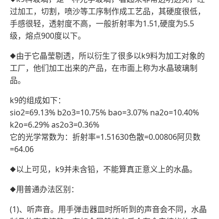
过加工，切割，喷沙等工序制作成工艺品，其硬度很低，
手感很轻，透射度不高，一般折射率为1.51,硬度为5.5
级，熔点900度以下。
◆由于它晶莹剔透，所以衍生了很多以k9料为加工对象的
工厂，他们加工出来的产品，在市面上称为水晶玻璃制
品。
k9的组成如下：
sio2=69.13% b2o3=10.75% bao=3.07% na2o=10.40%
k2o=6.29% as2o3=0.36%
它的光学常数为：折射率=1.51630色散=0.00806阿贝数
=64.06
◆以上可见，k9并未含铅，不能算真正意义上的水晶。
◆用普通办法区别：
(1)、听声音。用手弹击器皿时所听到的声音会不同，水晶