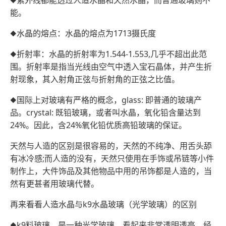
◆紫外线都能透过人造水晶和天然水晶，而普通玻璃则不
能。
◆水晶的熔点：水晶的熔点为1713摄氏度
◆折射率：水晶的折射率为1.544-1.553,几乎不超出此范
围。折射率是指当光线由空气中透入宝石晶体，并产生折
射现象，其入射角正弦与折射角的正弦之比值。
◆国际上对玻璃有严格的概念，glass: 即普通的玻璃产
品。crystal: 既铅玻璃，或者叫水晶，氧化铅含量达到
24%。因此，含24%氧化铅优质高铅玻璃的保证。
天然与人造的区别是很容易的，天然的不纯净、用舌头舔
有冰冷感;而人造的没有，天然只使用在手饰或吊链等小件
制作上，大件饰品及其他物品中用的吊饰都是人造的，当
然有更甚者用玻璃代替。
再来看看人造水晶与k9水晶玻璃（光学玻璃）的区别
◆k9料玻璃，是一种光学玻璃，看起来非常透明透亮，经