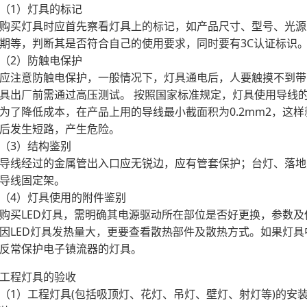
（1）灯具的标记
购买灯具时应首先察看灯具上的标记，如产品尺寸、型号、光源
期等，判断其是否符合自己的使用要求，同时要有3C认证标识
（2）防触电保护
应注意防触电保护，一般情况下，灯具通电后，人要触摸不到带
具出厂前需通过高压测试。 按照国家标准规定，灯具使用导线的
为了降低成本，在产品上用的导线最小截面积为0.2mm2，这
后发生短路，产生危险。
（3）结构鉴别
导线经过的金属管出入口应无锐边，应有管套保护；台灯、落地
导线固定架。
（4）灯具使用的附件鉴别
购买LED灯具，需明确其电源驱动所在部位是否好更换，参数
因LED灯具发热量大，更要查看散热部件及散热方式。如果灯
反常保护电子镇流器的灯具。
工程灯具的验收
（1）工程灯具(包括吸顶灯、花灯、吊灯、壁灯、射灯等)的安