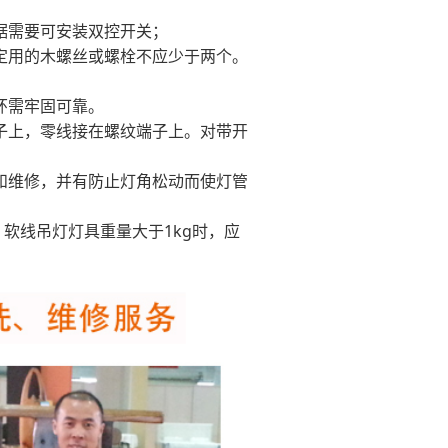
据需要可安装双控开关；
定用的木螺丝或螺栓不应少于两个。
环需牢固可靠。
子上，零线接在螺纹端子上。对带开
和维修，并有防止灯角松动而使灯管
；软线吊灯灯具重量大于1kg时，应