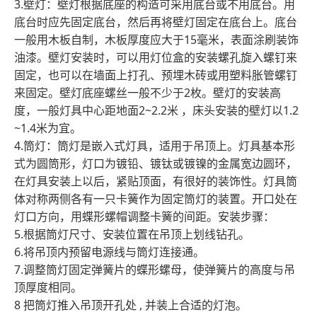
3.壁灯：壁灯根据底座的构造可采用底台或不用底台。用
底台时应先固定底台，然后再将壁灯固定在底台上。底台
一般用木板自制，木板厚度应大于15毫米，表面涂刷装饰
油漆。壁灯安装时，可以用灯位盒的安装螺孔旋入螺钉来
固定，也可以在墙面上打孔、预埋木砖或用塑料胀管螺钉
来固定。壁灯底座螺丝一般不少于2枚。壁灯的安装高
度，一般灯具中心距地面2~2.2米 ，床头安装的壁灯以1.2
~1.4米为宜。
4.筒灯：筒灯是嵌入式灯具，适用于吊顶上。灯具基本形
式为圆筒形，灯口为镀铅、镀钛或镀镍的金属宽边圆环，
在灯具安装上以后，紧贴顶面，有很好的装饰性。灯具筒
体对称两侧各有一只卡簧作为固定筒灯的装置。开口处在
灯口方向，用蝶形螺帽调整卡簧的间距。安装步骤：
5.根据筒灯尺寸、安装位置在吊顶上划线钻孔。
6.将吊顶内预留电源线与筒灯连接通。
7.调整筒灯固定弹簧片的蝶形螺母，使弹簧片的高度与吊
顶厚度相同。
8 把筒灯推入吊顶开孔处 , 并装上合适的灯泡。