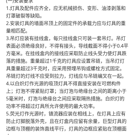
(一)安装要求
1.灯具及配件应齐全，应无机械损伤、变形、油漆剥落和
灯罩破裂等缺陷。
2.安装灯具的墙面吊顶上的固定件的承载力应与灯具的重
量相匹配。
3.吊灯应装有挂线盒，每只挂线盒只可装一套吊灯。吊灯
表面必须绝缘良好，不得有接头，导线截面不得小于0.4平
方毫米。在挂线盒内的接线应采取防止线头受力使灯具跌
落的措施。重量超过1千克的灯具应设置吊链，当吊灯灯
具重量超过3千克时，应采用预埋吊钩或螺栓方式固定。
吊链灯的灯线不应受到拉力，灯线应与吊链编叉在一起。
4.以白炽灯作光源的吸顶灯具不得直接安装在可燃构件
上；灯泡不得紧贴灯罩；当灯泡与绝缘台之间的距离小于
5毫米时，灯泡与绝缘台之间应采取隔热措施。白炽灯的
功率不得超过灯具所允许使用的最大功率。
5.荧光灯作光源时，镇流器应装在相线上，在灯具上应有
防止灯脚脱落外壳，且在灯盒内应留有余量，巨型灯具的
边框与顶棚的装饰直线平行，灯具的边框应紧贴在顶棚面