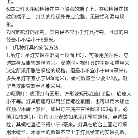
上。
6.螺口灯头相线应接在中心触点的端子上，零线应接在螺
纹的端子上，灯头的绝缘外壳应完整、无破损和漏电现
象。
7.固定花灯的吊钩，其直径不应小于灯具挂钩，且灯的直
径最小不得小于6毫米。
(二)几种灯具的安装方法
1.吊灯：吊灯安装在混凝土顶面上时，可采用预埋件、穿
透螺栓及胀管螺栓紧固。安装时可视灯具的主题和重量来
决定所采用胀管螺栓的规格，但最小不宜小于M6(毫米)，
多头吊灯不宜小于M8(毫米)，螺栓数量至少要少2枚。轻
型自攻胀管螺丝不能采用。
2.吸顶灯：吸顶灯有圆形、方形或矩形底座(底盘)，底座大
小不等。灯具底座可以用胀管螺栓紧固，也可以用木螺丝
在预埋木砖上紧固。如果灯座底座直径超过100毫米，必
须用2枚螺钉。灯具底座安装如果采用预埋螺栓、穿透螺
栓，其螺栓直径不得小于6毫米。灯具在底台上固定可采
用木螺丝，木螺丝的数量不应少于灯具给定的安装孔数。